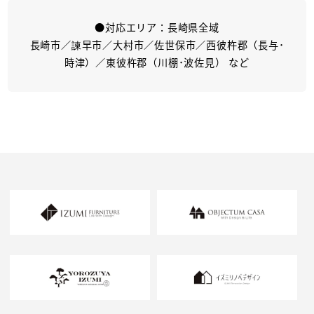
●対応エリア：長崎県全域
長崎市／諫早市／大村市／佐世保市／西彼杵郡（長与･
時津）／東彼杵郡（川棚･波佐見） など