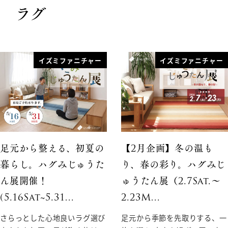
ラグ
イズミファニチャー
イズミファニチャー
足元から整える、初夏の
【2月企画】冬の温も
暮らし。ハグみじゅうた
り、春の彩り。ハグみじ
ん展開催！
ゅうたん展（2.7Sat.〜
(5.16Sat~5.31…
2.23M…
さらっとした心地良いラグ選び
足元から季節を先取りする、一