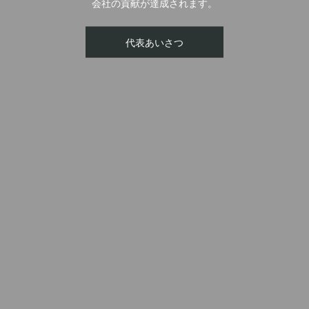
会社の貢献が達成されます。
ホーム
COMPANY
BUSINESS
RECRUITMENT
代表あいさつ