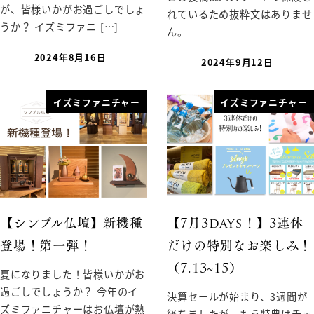
が、皆様いかがお過ごしでしょ
れているため抜粋文はありませ
うか？ イズミファニ […]
ん。
2024年8月16日
2024年9月12日
イズミファニチャー
イズミファニチャー
【シンプル仏壇】新機種
【7月3days！】3連休
登場！第一弾！
だけの特別なお楽しみ！
（7.13~15）
夏になりました！皆様いかがお
過ごしでしょうか？ 今年のイ
決算セールが始まり、3週間が
ズミファニチャーはお仏壇が熱
経ちましたが、もう特典はチェ