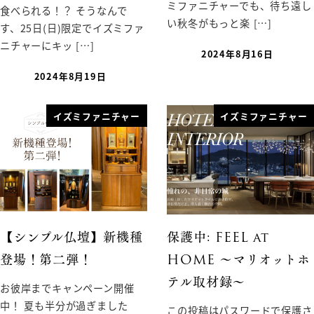
ミファニチャーでも、待ち遠し
食べられる！？ そうなんで
い秋冬がもっと楽 […]
す、25日(日)限定でイズミファ
ニチャーにキッ […]
2024年8月16日
2024年8月19日
イズミファニチャー
イズミファニチャー
【シンプル仏壇】新機種
保護中: FEEL at
登場！第二弾！
HOME 〜マリオットホ
テル取材録〜
お彼岸までキャンペーン開催
中！ 夏も半分が過ぎました
この投稿はパスワードで保護さ