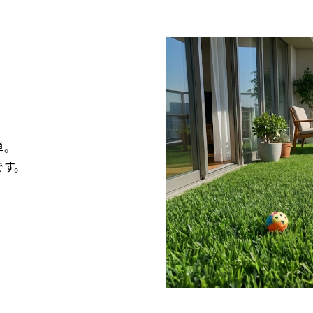
単。
です。