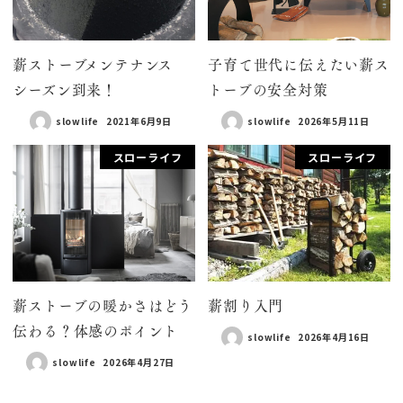
薪ストーブメンテナンス
子育て世代に伝えたい薪ス
シーズン到来！
トーブの安全対策
slowlife
2021年6月9日
slowlife
2026年5月11日
スローライフ
スローライフ
薪ストーブの暖かさはどう
薪割り入門
伝わる？体感のポイント
slowlife
2026年4月16日
slowlife
2026年4月27日