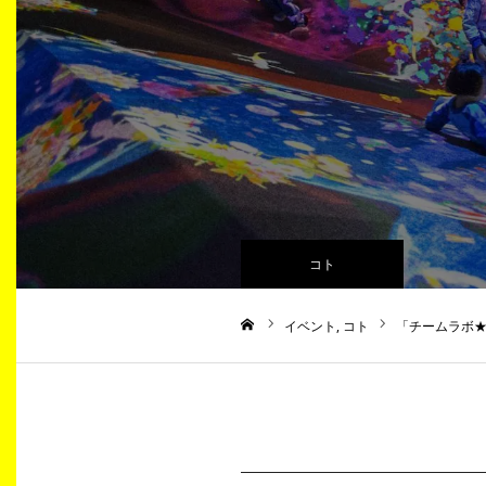
コト
イベント
コト
「チームラボ★
ホーム