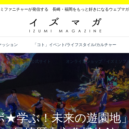
ミファニチャーが発信する 長崎・福岡をもっと好きになるウェブマガ
ァッション
「コト」イベント/ライフスタイル/カルチャー
ズミファニチャー 公式サイト
オンラインショップ「イズミソファ
ボ★学ぶ！未来の遊園地」