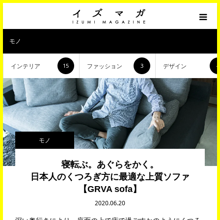
「モノ」インテリア/デザイン/ファッション
モノ
インテリア
ファッション
デザイン
15
3
4
「コト」イベント/ライフスタイル/カルチャー
「ヒト」人物/仕事/インタビュー
イズミファニチャー 公式サイト
モノ
オンラインショップ「イズミソファ 」
寝転ぶ。あぐらをかく。
日本人のくつろぎ方に最適な上質ソファ
【GRVA sofa】
2020.06.20