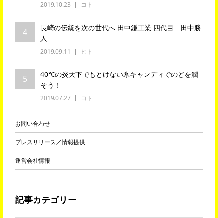
2019.10.23
コト
長崎の伝統を次の世代へ 田中鎌工業 四代目 田中勝
4
人
2019.09.11
ヒト
40℃の炎天下でもとけない氷キャンディでのどを潤
5
そう！
2019.07.27
コト
お問い合わせ
プレスリリース／情報提供
運営会社情報
記事カテゴリー