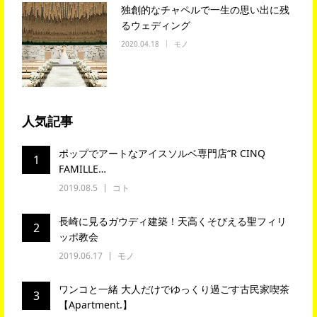
独創的なチャペルで一生の思い出に残
るウェディング
2020.04.18
モノ
人気記事
ポップでアートなアイスソルベ専門店“R CINQ
1
FAMILLE…
2019.08.5
コト
長崎に見るガウディ建築！天高くそびえる聖フィリ
2
ッポ教会
2019.06.17
モノ
ワンコと一緒 大人だけでゆっくり過ごす古民家喫茶
3
【Apartment.】