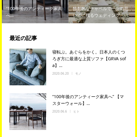
“100年後のアンティーク家具
独創的なチャペルで一生の思
へ…
い出に残るウェディング
最近の記事
寝転ぶ。あぐらをかく。日本人のくつ
ろぎ方に最適な上質ソファ【GRVA sof
a】…
2020.06.20
モノ
“100年後のアンティーク家具へ” 【マ
スターウォール】…
2020.06.6
ヒト