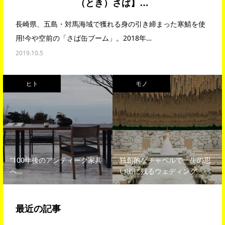
（とき）さば】…
長崎県、五島・対馬海域で獲れる身の引き締まった寒鯖を使
用!今や空前の「さば缶ブーム」。2018年…
2019.10.5
ヒト
モノ
“100年後のアンティーク家具
独創的なチャペルで一生の思
へ…
い出に残るウェディング
最近の記事