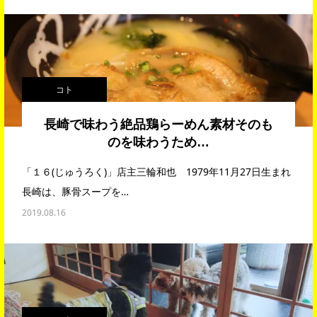
コト
長崎で味わう絶品鶏らーめん素材そのも
のを味わうため…
「１６(じゅうろく)」店主三輪和也 1979年11月27日生まれ
長崎は、豚骨スープを…
2019.08.16