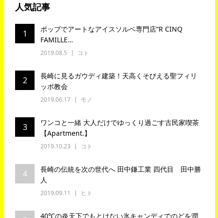
人気記事
ポップでアートなアイスソルベ専門店“R CINQ
1
FAMILLE…
2019.08.5
コト
長崎に見るガウディ建築！天高くそびえる聖フィリ
2
ッポ教会
2019.06.17
モノ
ワンコと一緒 大人だけでゆっくり過ごす古民家喫茶
3
【Apartment.】
2019.10.23
コト
長崎の伝統を次の世代へ 田中鎌工業 四代目 田中勝
4
人
2019.09.11
ヒト
40℃の炎天下でもとけない氷キャンディでのどを潤