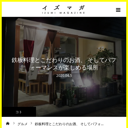
「モノ」インテリア/デザイン/ファッション
「コト」イベント/ライフスタイル/カルチャー
「ヒト」人物/仕事/インタビュー
鉄板料理とこだわりのお酒、 そしてパフ
ォーマンスが楽しめる場所
イズミファニチャー 公式サイト
2020.04.5
オンラインショップ「イズミソファ 」
コト
グルメ
鉄板料理とこだわりのお酒、 そしてパフォ…
ーム