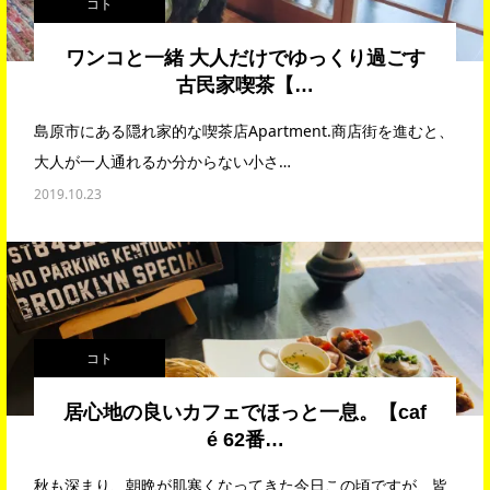
コト
ワンコと一緒 大人だけでゆっくり過ごす
古民家喫茶【…
島原市にある隠れ家的な喫茶店Apartment.商店街を進むと、
大人が一人通れるか分からない小さ…
2019.10.23
コト
居心地の良いカフェでほっと一息。【caf
é 62番…
秋も深まり、朝晩が肌寒くなってきた今日この頃ですが、皆