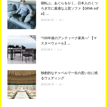
寝転ぶ。あぐらをかく。日本人のくつ
ろぎ方に最適な上質ソファ【GRVA sof
a】…
2020.06.20
モノ
“100年後のアンティーク家具へ” 【マ
スターウォール】…
2020.06.6
ヒト
独創的なチャペルで一生の思い出に残
るウェディング
2020.04.18
モノ