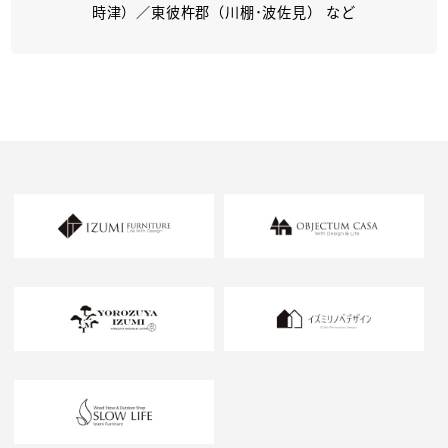
時津）／東彼杵郡（川棚･波佐見） など