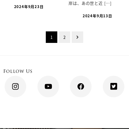
岸は、あの世と近 […]
2024年9月23日
2024年9月13日
投
1
2
稿
ナ
Follow Us
ビ
ゲ
ー
シ
ョ