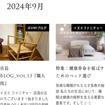
2024年9月
IZUMIブログ
イズミファニチャー
店長
特集：健康寿命を延ばす
BLOG_vol.13『職人
ためのベッド選び
技』
快適な睡眠がもたらす長寿の秘
訣 私たちの生活において、睡
イズミ ファニチャ－ 店長の古
眠は健康の根幹を支える重要な
川でございます！始まりました
要素です。そして […]
店長BLOG！本日13回目の投稿