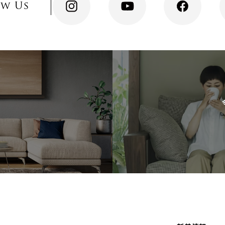
ow Us