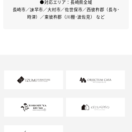
●対応エリア：長崎県全域
長崎市／諫早市／大村市／佐世保市／西彼杵郡（長与･
時津）／東彼杵郡（川棚･波佐見） など