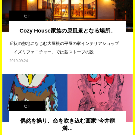
ヒト
Cozy House家族の原風景となる場所。
丘状の敷地になじむ大屋根の平屋の家インテリアショップ
「イズミファニチャー」では薪ストーブの設…
2019.09.24
ヒト
偶然を操り、命を吹き込む画家”今井龍
満…