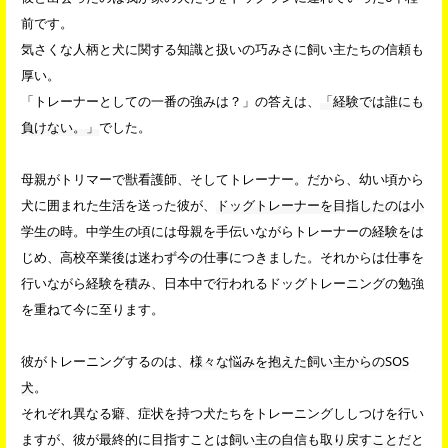
前です。
気さくな人柄と犬に関する知識と扱いの巧みさに飼い主たちの信頼も
厚い。
「トレーナーとしての一番の強みは？」の答えは、
「経験では誰にも
負けない。」
でした。
母親がトリマーで獣看護師、そしてトレーナー。だから、幼い頃から
犬に囲まれた生活を送った彼が、
ドッグトレーナーを目指したのは小
学生の時
。中学生の頃には母親を手伝いながらトレーナーの経験をは
じめ、高校卒業後は迷わず今の仕事につきました。それからは仕事を
行いながら経験を積み、日本中で行われるドッグトレーニングの勉強
を重ねて今に至ります。
彼がトレーニングするのは、
様々な悩みを抱えた飼い主からのSOS
犬
。
それぞれ異なる癖、症状を持つ犬たちをトレーニングししつけを行い
ますが、彼が最終的に目指すことは
飼い主の自信も取り戻すこと
だと