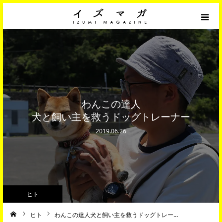
「モノ」インテリア/デザイン/ファッション
「コト」イベント/ライフスタイル/カルチャー
「ヒト」人物/仕事/インタビュー
わんこの達人
犬と飼い主を救うドッグトレーナー
イズミファニチャー 公式サイト
2019.06.26
オンラインショップ「イズミソファ 」
ヒト
ヒト
わんこの達人犬と飼い主を救うドッグトレー…
ーム