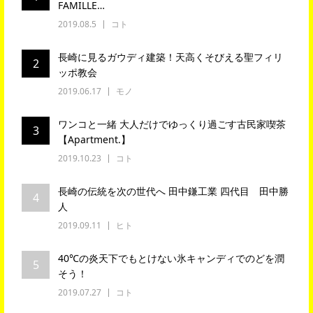
FAMILLE…
2019.08.5
コト
長崎に見るガウディ建築！天高くそびえる聖フィリ
2
ッポ教会
2019.06.17
モノ
ワンコと一緒 大人だけでゆっくり過ごす古民家喫茶
3
【Apartment.】
2019.10.23
コト
長崎の伝統を次の世代へ 田中鎌工業 四代目 田中勝
4
人
2019.09.11
ヒト
40℃の炎天下でもとけない氷キャンディでのどを潤
5
そう！
2019.07.27
コト