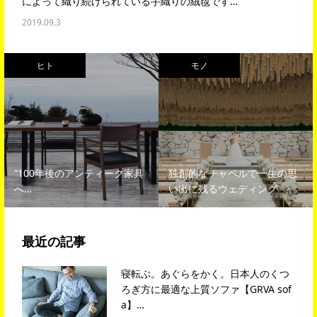
によって織り続けられている手織りの絨毯です…
2019.09.3
ヒト
モノ
“100年後のアンティーク家具
独創的なチャペルで一生の思
へ…
い出に残るウェディング
最近の記事
寝転ぶ。あぐらをかく。日本人のくつ
ろぎ方に最適な上質ソファ【GRVA sof
a】…