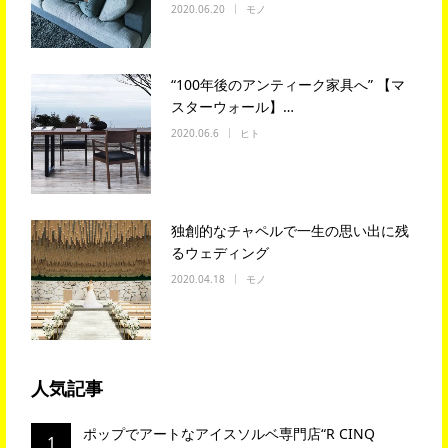
2020.06.20
モノ
“100年後のアンティーク家具へ” 【マ
スターウォール】…
2020.06.6
ヒト
独創的なチャペルで一生の思い出に残
るウェディング
2020.04.18
モノ
人気記事
ポップでアートなアイスソルベ専門店“R CINQ
1