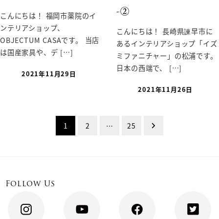
-②
こんにちは！ 福岡市薬院のイ
ンテリアショップ、
こんにちは！ 長崎県諫早市に
OBJECTUM CASAです。 当店
あるインテリアショップ「イズ
は国産家具や、デ […]
ミファニチャー」の松浦です。
日本の西端で、 […]
2021年11月29日
2021年11月26日
投
1
2
…
25
稿
ナ
Follow Us
ビ
ゲ