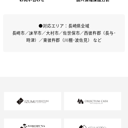
●対応エリア：長崎県全域
長崎市／諫早市／大村市／佐世保市／西彼杵郡（長与･
時津）／東彼杵郡（川棚･波佐見） など