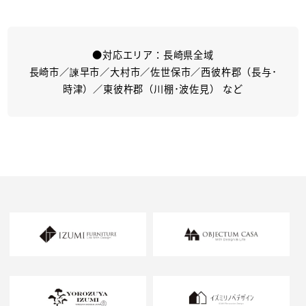
●対応エリア：長崎県全域
長崎市／諫早市／大村市／佐世保市／西彼杵郡（長与･
時津）／東彼杵郡（川棚･波佐見） など